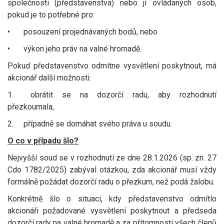
společnosti (představenstva) nebo jí ovládaných osob,
pokud je to potřebné pro:
•
posouzení projednávaných bodů, nebo
•
výkon jeho práv na valné hromadě.
Pokud představenstvo odmítne vysvětlení poskytnout, má
akcionář další možnosti:
1.
obrátit se na dozorčí radu, aby rozhodnutí
přezkoumala,
2.
případně se domáhat svého práva u soudu.
O co v případu šlo?
Nejvyšší soud se v rozhodnutí ze dne 28.1.2026 (sp. zn. 27
Cdo 1782/2025) zabýval otázkou, zda akcionář musí vždy
formálně požádat dozorčí radu o přezkum, než podá žalobu.
Konkrétně šlo o situaci, kdy představenstvo odmítlo
akcionáři požadované vysvětlení poskytnout a předseda
dozorčí rady na valné hromadě a za přítomnosti všech členů