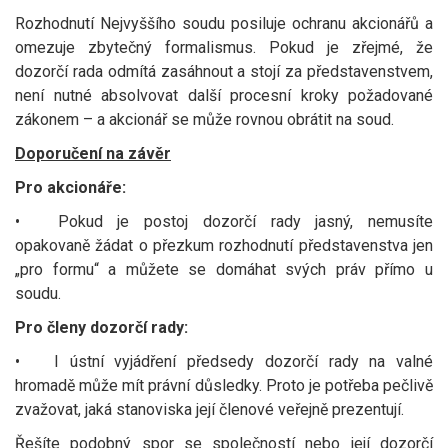
Rozhodnutí Nejvyššího soudu posiluje ochranu akcionářů a
omezuje zbytečný formalismus. Pokud je zřejmé, že
dozorčí rada odmítá zasáhnout a stojí za představenstvem,
není nutné absolvovat další procesní kroky požadované
zákonem – a akcionář se může rovnou obrátit na soud.
Doporučení na závěr
Pro akcionáře:
•
Pokud je postoj dozorčí rady jasný, nemusíte
opakovaně žádat o přezkum rozhodnutí představenstva jen
„pro formu“ a můžete se domáhat svých práv přímo u
soudu.
Pro členy dozorčí rady:
•
I ústní vyjádření předsedy dozorčí rady na valné
hromadě může mít právní důsledky. Proto je potřeba pečlivě
zvažovat, jaká stanoviska její členové veřejně prezentují.
Řešíte podobný spor se společností nebo její dozorčí